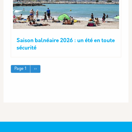
Saison balnéaire 2026 : un été en toute
sécurité
Pagination
Page suivante
Page 1
››