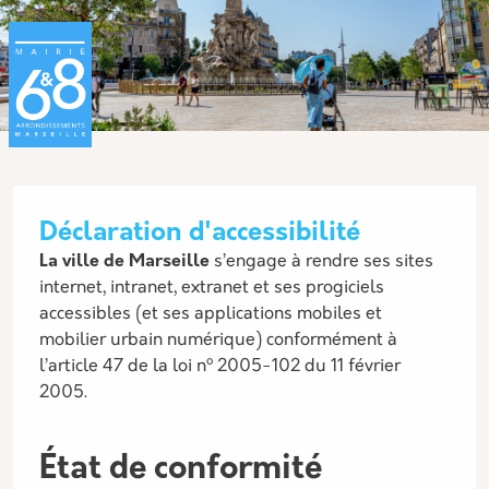
Aller au contenu principal
Panneau de gestion des cookies
Déclaration d'accessibilité
Description
La ville de Marseille
s’engage à rendre ses sites
internet, intranet, extranet et ses progiciels
accessibles (et ses applications mobiles et
mobilier urbain numérique) conformément à
o
l’article 47 de la loi n
2005-102 du 11 février
2005.
État de conformité