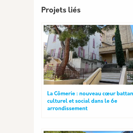
Projets liés
La Cômerie : nouveau cœur battan
culturel et social dans le 6e
arrondissement