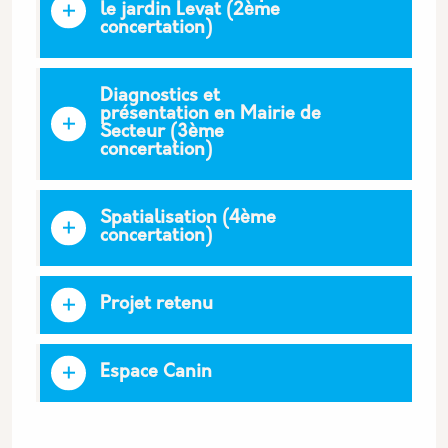
le jardin Levat (2ème
concertation)
Diagnostics et
présentation en Mairie de
Secteur (3ème
concertation)
Spatialisation (4ème
concertation)
Projet retenu
Espace Canin