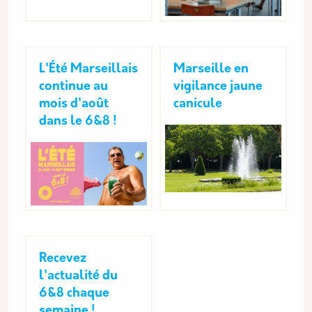
L'Été Marseillais
Marseille en
continue au
vigilance jaune
mois d'août
canicule
dans le 6&8 !
Recevez
l'actualité du
6&8 chaque
semaine !