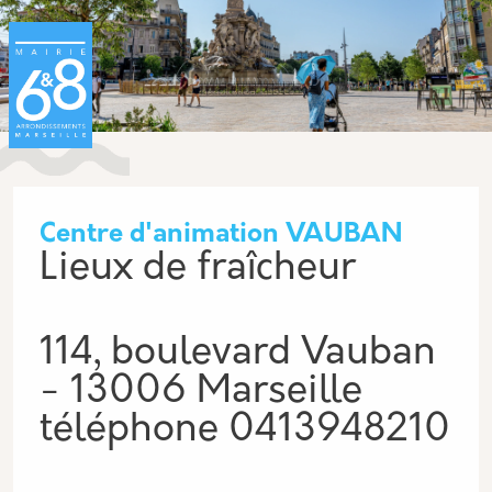
Aller au contenu principal
Panneau de gestion des cookies
Centre d'animation VAUBAN
Lieux de fraîcheur
114, boulevard Vauban
- 13006 Marseille
téléphone
0413948210