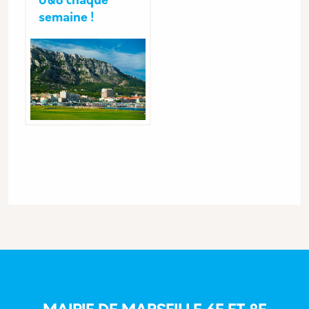
6&8 chaque
semaine !