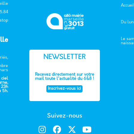
ille
Accuei
15.84
 stop
Du lun
lle
Le sam
naissa
NEWSLETTER
riés,
embre
mars
Recevez directement sur votre
 ciel
mail toute l'actualité du 6&8 !
urne,
e 23h
Inscrivez-vous ici
à 5h.
Suivez-nous