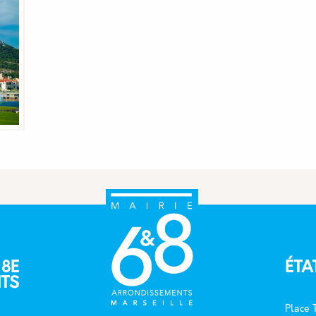
 8E
ÉTA
TS
Place