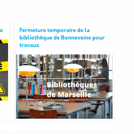
ux
Fermeture temporaire de la
bibliothèque de Bonneveine pour
travaux