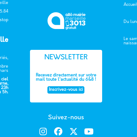
ille
Accuei
15.84
 stop
Du lun
lle
Le sam
naissa
NEWSLETTER
riés,
embre
mars
Recevez directement sur votre
 ciel
mail toute l'actualité du 6&8 !
urne,
e 23h
Inscrivez-vous ici
à 5h.
Suivez-nous