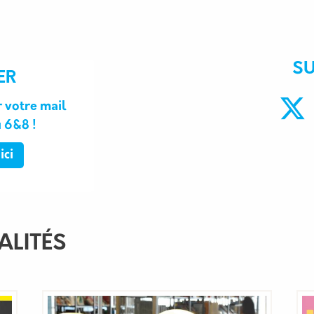
S
ER
 votre mail
u 6&8 !
ici
ALITÉS