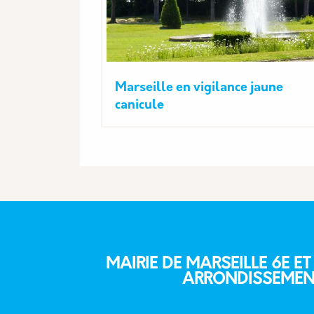
Marseille en vigilance jaune
canicule
MAIRIE DE MARSEILLE 6E ET
ARRONDISSEMEN