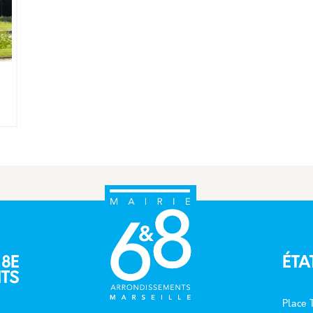
 8E
ÉTA
TS
Place