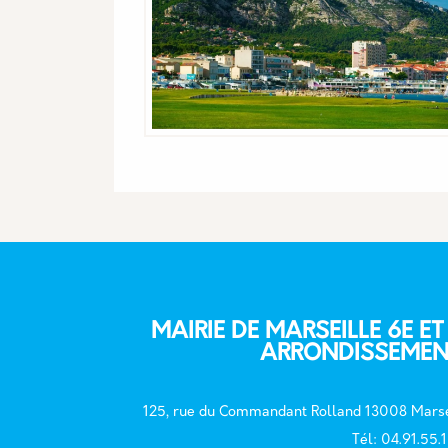
MAIRIE DE MARSEILLE 6E ET
ARRONDISSEMEN
125, rue du Commandant Rolland 13008 Marse
T
él: 04.91.55.