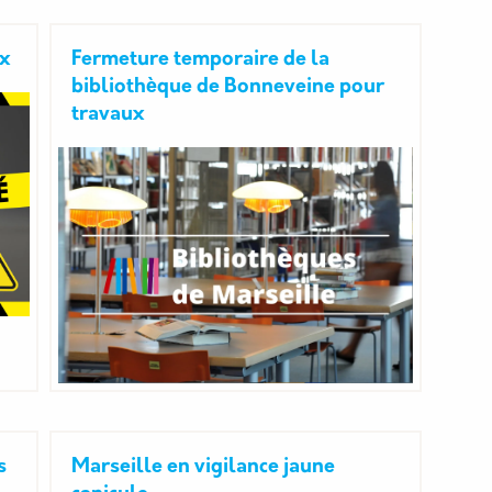
ux
Fermeture temporaire de la
bibliothèque de Bonneveine pour
travaux
s
Marseille en vigilance jaune