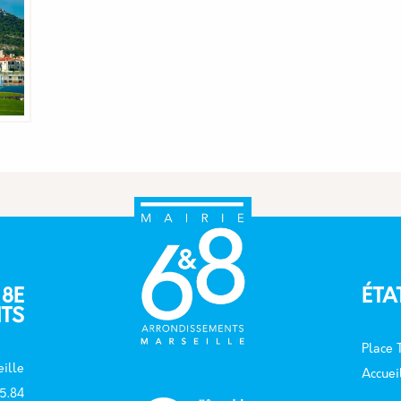
 8E
ÉTA
TS
Place
ille
Accuei
15.84