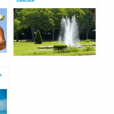
canicule
e